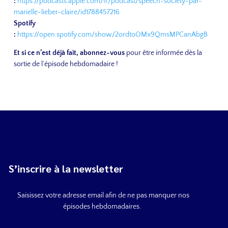
:
https://podcasts.apple.com/fr/podcast/speech-society-par-
marielle-lieber-claire/id1788457216
Spotify
:
https://open.spotify.com/show/2ordtoOMx9QmsMPCanAbgB
Et si ce n’est déjà fait, abonnez-vous
pour être informée dès la
sortie de l’épisode hebdomadaire !
S’inscrire à la newsletter
Saisissez votre adresse email afin de
ne pas manquer nos
épisodes hebdomadaires.