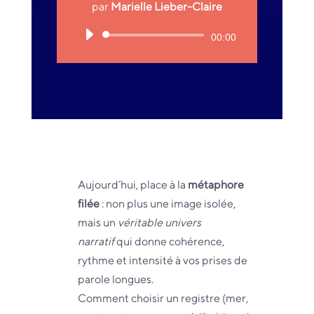
par
Marielle Lieber-Claire
Lecteur
00:00
audio
Aujourd’hui, place à la
métaphore
filée
: non plus une image isolée,
mais un
véritable univers
narratif
qui donne cohérence,
rythme et intensité à vos prises de
parole longues.
Comment choisir un registre (mer,