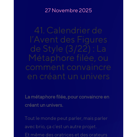
27 Novembre 2025
41. Calendrier de
l’Avent des Figures
de Style (3/22) : La
Métaphore filée, ou
comment convaincre
en créant un univers
La métaphore filée, pour convaincre en
créant un univers.
Tout le monde peut parler, mais parler
avec brio, ça c’est un autre projet.
Et même des oratrices et des orateurs