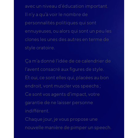
avec un niveau d’éducation important.
Il n’y a qu’à voir le nombre de
personnalités politiques qui sont
ennuyeuses, ou alors qui sont un peu les
clones les unes des autres en terme de
style oratoire.
Ça m’a donné l’idée de ce calendrier de
l’avent consacré aux figures de style.
Et oui, ce sont elles qui, placées au bon
endroit, vont muscler vos speechs ;
Ce sont vos agents d’impact, votre
garantie de ne laisser personne
indifférent.
Chaque jour, je vous propose une
nouvelle manière de pimper un speech.